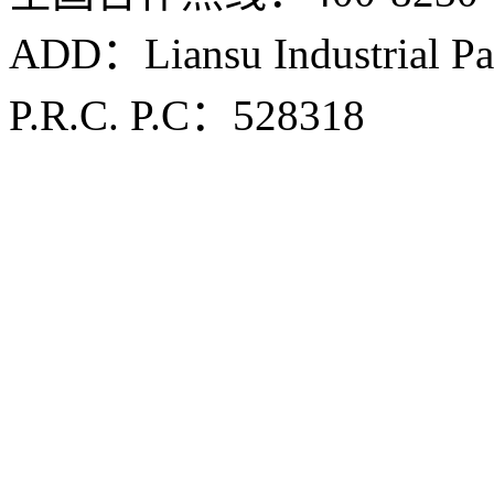
ADD：Liansu Industrial Par
P.R.C. P.C：528318