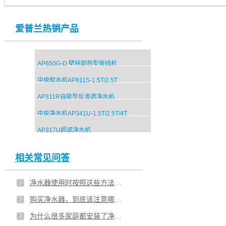
爱普兰热销产品
AP650G-D 壁挂即热型管线机
中央软水机AP811S-1.5T/2.5T
AP311R自吸型反渗透净水机
中央净水机AP341U-1.5T/2.5T/4T
AP317U超滤净水机
相关常见问答
净水器使用时按照这些方法，至少可以延长一年寿命！
购买净水器，到底该注意哪些点？
为什么很多家庭都安装了净水机？净水离我们究竟有多远？