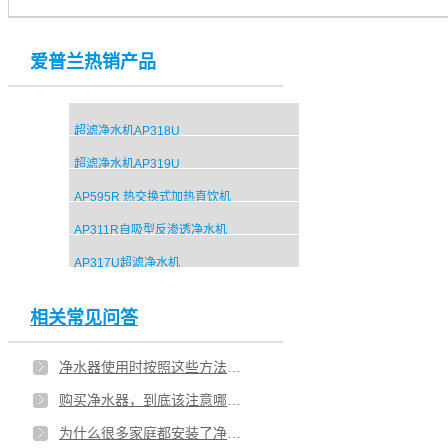
爱普兰热销产品
超滤净水机AP318U
超滤净水机AP319U
AP595R 热交换式加热直饮机
AP311R自吸型反渗透净水机
AP317U超滤净水机
相关常见问答
净水器使用时按照这些方法，至少可以延长一年寿命！
购买净水器，到底该注意哪些点？
为什么很多家庭都安装了净水机？净水离我们究竟有多远？