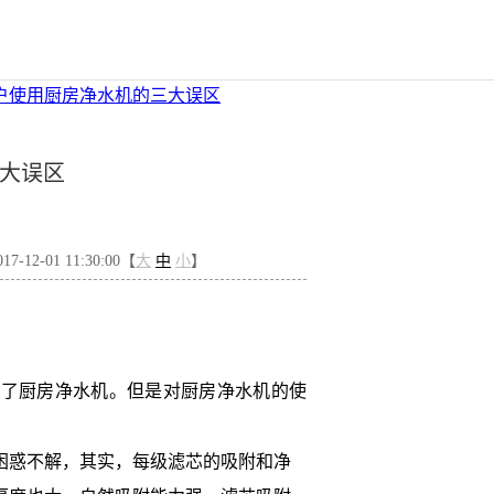
器
商用净水机
台式组合净水机
广东净水器
户使用厨房净水机的三大误区
大误区
-12-01 11:30:00【
大
中
小
】
装了厨房净水机。但是对厨房净水机的使
困惑不解，其实，每级滤芯的吸附和净