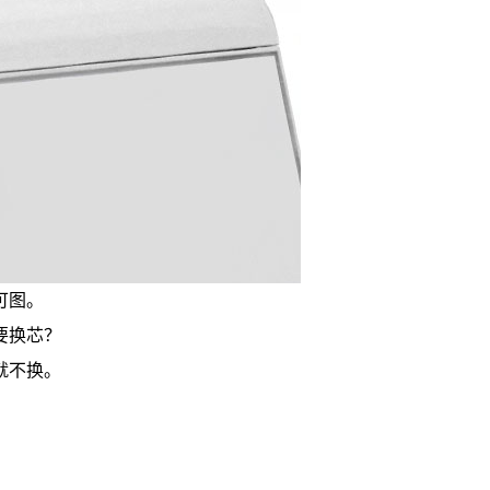
可图。
要换芯？
就不换。