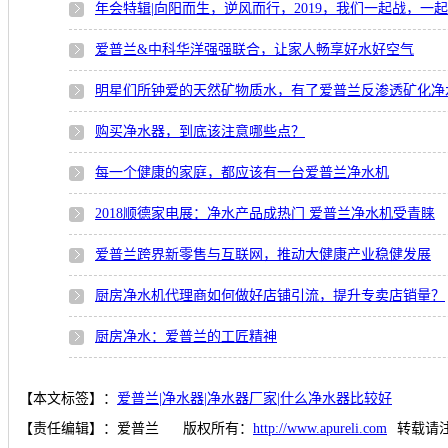
年会特辑|向阳而生，逆风而行，2019，我们一起战，一
爱普兰&中科华洋强强联合，让家人畅享好水好空气
明星们所钟爱的天然矿物质水，有了爱普兰反渗透矿化净
购买净水器，到底该注意哪些点？
每一个健康的家庭，都应该有一台爱普兰净水机
2018顺德家电展：净水产品成热门 爱普兰净水机受青睐
爱普兰跨界新零售与互联网，推动大健康产业稳健发展
厨房净水机代理商如何做好店铺引流，提升专卖店销量？
厨房净水：爱普兰的工匠精神
【本文标签】：
爱普兰|净水器|净水器厂家|什么净水器比较好
【责任编辑】：
爱普兰
版权所有：
http://www.apureli.com
转载请