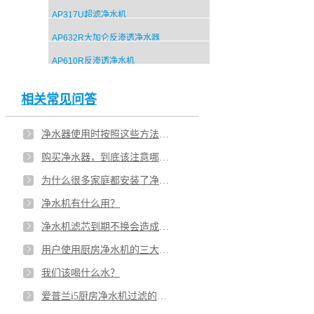
AP317U超滤净水机
AP632R大加仑反渗透净水器
AP610R反渗透净水机
相关常见问答
净水器使用时按照这些方法，至少可以延长一年寿命！
购买净水器，到底该注意哪些点？
为什么很多家庭都安装了净水机？净水离我们究竟有多远？
净水机有什么用？
净水机滤芯到期不换会造成二次污染吗？
用户使用厨房净水机的三大误区
我们该喝什么水？
爱普兰i5厨房净水机过滤的原理是什么？