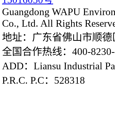
Guangdong WAPU Environme
Co., Ltd. All Rights Reserv
地址：广东省佛山市顺德
全国合作热线：400-8230-
ADD：Liansu Industrial Par
P.R.C. P.C：528318