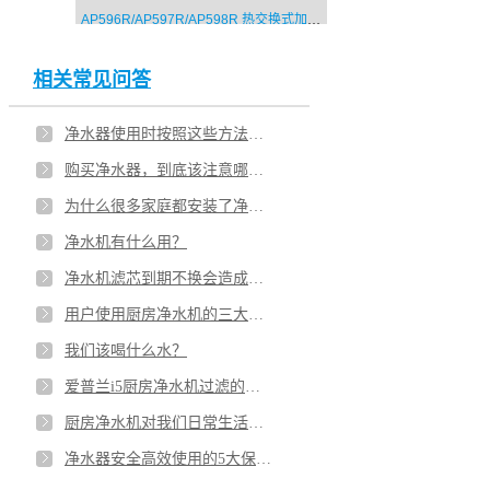
AP596R/AP597R/AP598R 热交换式加热直饮机
相关常见问答
净水器使用时按照这些方法，至少可以延长一年寿命！
购买净水器，到底该注意哪些点？
为什么很多家庭都安装了净水机？净水离我们究竟有多远？
净水机有什么用？
净水机滤芯到期不换会造成二次污染吗？
用户使用厨房净水机的三大误区
我们该喝什么水？
爱普兰i5厨房净水机过滤的原理是什么？
厨房净水机对我们日常生活的影响
净水器安全高效使用的5大保养技巧是什么