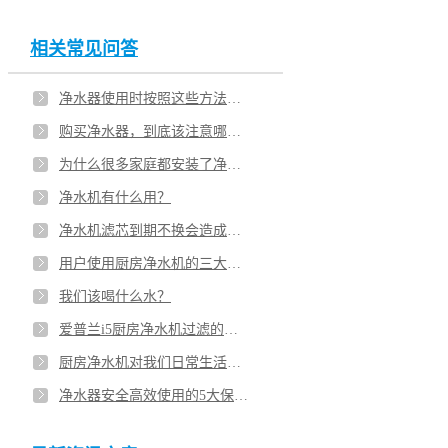
相关常见问答
净水器使用时按照这些方法，至少可以延长一年寿命！
购买净水器，到底该注意哪些点？
为什么很多家庭都安装了净水机？净水离我们究竟有多远？
净水机有什么用？
净水机滤芯到期不换会造成二次污染吗？
用户使用厨房净水机的三大误区
我们该喝什么水？
爱普兰i5厨房净水机过滤的原理是什么？
厨房净水机对我们日常生活的影响
净水器安全高效使用的5大保养技巧是什么