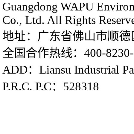
Guangdong WAPU Environme
Co., Ltd. All Rights Reserv
地址：广东省佛山市顺德
全国合作热线：400-8230-
ADD：Liansu Industrial Par
P.R.C. P.C：528318