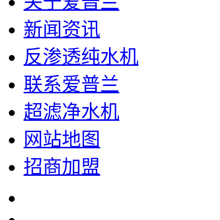
关于爱普兰
新闻资讯
反渗透纯水机
联系爱普兰
超滤净水机
网站地图
招商加盟