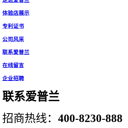
走进爱普兰
体验店展示
专利证书
公司风采
联系爱普兰
在线留言
企业招聘
联系爱普兰
招商热线：
400-8230-888