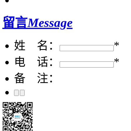
留言
Message
姓 名：
*
电 话：
*
备 注：