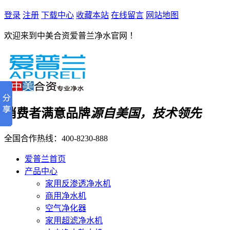
登录
注册
下载中心
收藏本站
在线留言
网站地图
欢迎来到中美合资爱普兰净水官网 ！
消费者满意品牌
源自美国，技术领先
全国合作热线：
400-8230-888
爱普兰首页
产品中心
家用反渗透净水机
商用净水机
空气净化器
家用超滤净水机