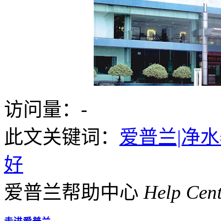
访问量：
-
此文关键词：
爱普兰|净
好
爱普兰帮助中心
Help Cen