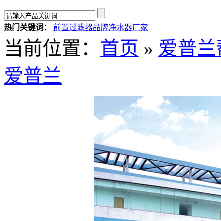
热门关键词：
前置过滤器
品牌净水器厂家
当前位置：
首页
»
爱普兰
爱普兰