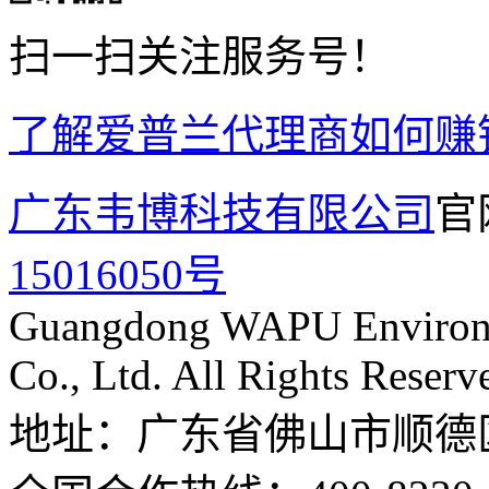
扫一扫关注服务号！
了解爱普兰代理商如何赚
广东韦博科技有限公司
官
15016050号
Guangdong WAPU Environme
Co., Ltd. All Rights Reserv
地址：广东省佛山市顺德