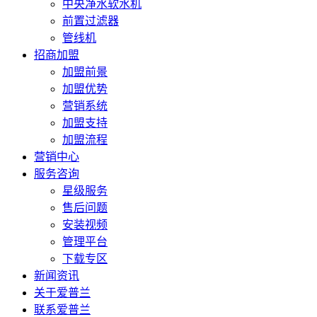
中央净水软水机
前置过滤器
管线机
招商加盟
加盟前景
加盟优势
营销系统
加盟支持
加盟流程
营销中心
服务咨询
星级服务
售后问题
安装视频
管理平台
下载专区
新闻资讯
关于爱普兰
联系爱普兰