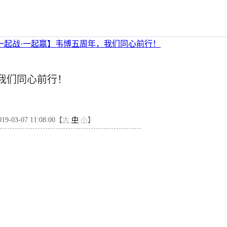
器
商用净水机
台式组合净水机
广东净水器
一起战·一起赢】韦博五周年，我们同心前行！
我们同心前行！
-03-07 11:08:00【
大
中
小
】