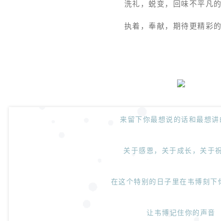
洗礼，蜕变，回味不平凡
执着，奉献，期待更精彩
来留下你最想说的话和最想讲
关于感恩，关于成长，关于祝福
在这个特别的日子里在韦博刻下
让韦博记住你的声音