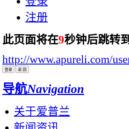
登录
注册
此页面将在
9
秒钟后跳转
http://www.apureli.com/use
导航
Navigation
关于爱普兰
新闻资讯