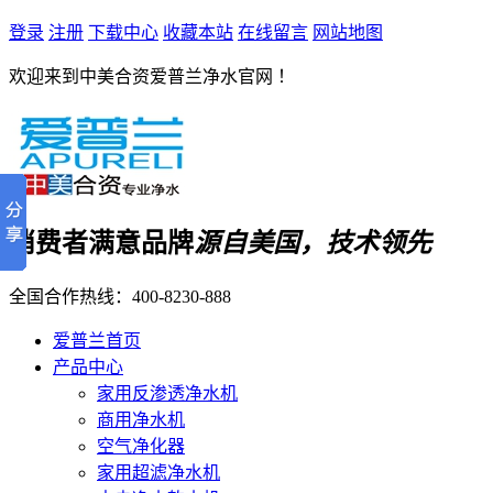
登录
注册
下载中心
收藏本站
在线留言
网站地图
欢迎来到中美合资爱普兰净水官网 ！
消费者满意品牌
源自美国，技术领先
全国合作热线：
400-8230-888
爱普兰首页
产品中心
家用反渗透净水机
商用净水机
空气净化器
家用超滤净水机